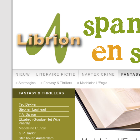
NIEUW
LITERAIRE FICTIE
NARTEX CRIME
FANTAS
» Startpagina
» Fantasy & Thrillers
» Madeleine L'Engle
FANTASY & THRILLERS
Ted Dekker
Stephen Lawhead
T.A. Barron
Elizabeth Goudge Het Witte
Paardje
Madeleine L'Engle
G.P. Taylor
Ster boven Amsterdam