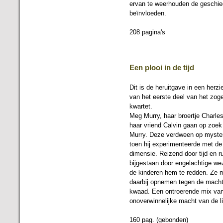
ervan te weerhouden de geschie
beïnvloeden.
208 pagina's
Een plooi in de tijd
Dit is de heruitgave in een herzi
van het eerste deel van het zo
kwartet.
Meg Murry, haar broertje Charle
haar vriend Calvin gaan op zoek
Murry. Deze verdween op myster
toen hij experimenteerde met de 
dimensie. Reizend door tijd en r
bijgestaan door engelachtige w
de kinderen hem te redden. Ze 
daarbij opnemen tegen de macht
kwaad. Een ontroerende mix van 
onoverwinnelijke macht van de li
160 pag. (gebonden)