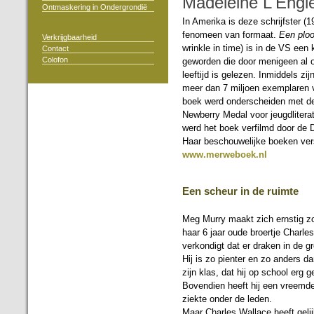
Madeleine L'Engl
Ontmaskering in Ondergrondië
In Amerika is deze schrijfster (
fenomeen van formaat.
Een plooi
Verkrijgbaarheid
wrinkle in time) is in de VS een 
Contact
Colofon
geworden die door menigeen al 
leeftijd is gelezen. Inmiddels zij
meer dan 7 miljoen exemplaren 
boek werd onderscheiden met de
Newberry Medal voor jeugdlitera
werd het boek verfilmd door de 
Haar beschouwelijke boeken ve
www.merweboek.nl
Een scheur in de ruimte
Meg Murry maakt zich ernstig z
haar 6 jaar oude broertje Charle
verkondigt dat er draken in de gr
Hij is zo pienter en zo anders da
zijn klas, dat hij op school erg 
Bovendien heeft hij een vreemde
ziekte onder de leden.
Maar Charles Wallace heeft gelij