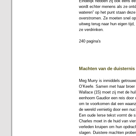
Eindelijk hebben zij ook eens ee
wordt echter menens als ze ontd
wateren” op het punt staan deze 
overstromen. Ze moeten snel op
uitweg terug naar hun eigen tijd,
ze verdrinken.
240 pagina's
Machten van de duisternis
Meg Murry is inmiddels getrouw
O’Keefe. Samen met haar broer
Wallace (15) moet zij met de hu
eenhoorn Gaudior een reis door 
om te voorkomen dat een waanzi
de wereld vernietig door een nuc
Een oude Ierse tekst vormt de sl
Charles moet in de huid van vie
verleden kruipen om hun opdrach
slagen. Duistere machten probe